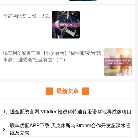
信富网配资 白银，大跌
鸿泰利创配资官网 【业委有为】“糊涂账”变为“活
水源”！业委会“经营有道”（二）
最新文章
掘金配资官网 Viridien推进科特迪瓦塔诺盆地再成像项目
1、
联丰优配APP下载 贝克休斯与Strohm合作开发超深水管
2、
线及立管