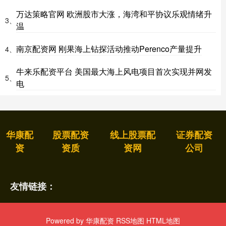
万达策略官网 欧洲股市大涨，海湾和平协议乐观情绪升
3、
温
南京配资网 刚果海上钻探活动推动Perenco产量提升
4、
牛来乐配资平台 美国最大海上风电项目首次实现并网发
5、
电
华康配
股票配资
线上股票配
证券配资
资
资质
资网
公司
友情链接：
Powered by
华康配资
RSS地图
HTML地图