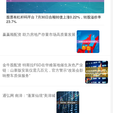
股票有杠杆吗平台 7月30日合顺转债上涨0.22%，转股溢价率
23.7%
赢赢顺配资 助力房地产存量市场高质量发展
金牛股配资 特斯拉FSD在华难落地催生灰色产业
链：山寨版安装仅需几百元，官方警示“改装会影
响整车质保服务”
通弘网 南漳：“蓬莱仙境”美漳城