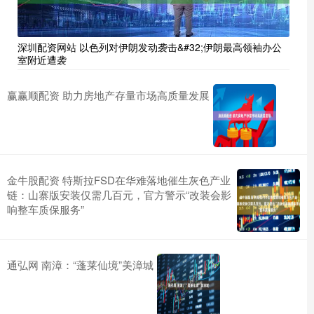
深圳配资网站 以色列对伊朗发动袭击&#32;伊朗最高领袖办公
室附近遭袭
赢赢顺配资 助力房地产存量市场高质量发展
金牛股配资 特斯拉FSD在华难落地催生灰色产业
链：山寨版安装仅需几百元，官方警示“改装会影
响整车质保服务”
通弘网 南漳：“蓬莱仙境”美漳城