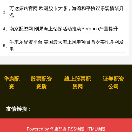
万达策略官网 欧洲股市大涨，海湾和平协议乐观情绪升
3、
温
南京配资网 刚果海上钻探活动推动Perenco产量提升
4、
牛来乐配资平台 美国最大海上风电项目首次实现并网发
5、
电
华康配
股票配资
线上股票配
证券配资
资
资质
资网
公司
友情链接：
Powered by
华康配资
RSS地图
HTML地图