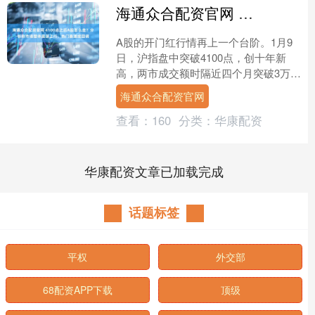
海通众合配资官网 4100点之后A股怎么走？分析称市场整体震荡上行，热门赛道或回调
A股的开门红行情再上一个台阶。1月9
日，沪指盘中突破4100点，创十年新
高，两市成交额时隔近四个月突破3万亿
元。 截至9日收盘，上证指数报收
海通众合配资官网
4120.43点，涨....
查看：
160
分类：
华康配资
华康配资文章已加载完成
话题标签
平权
外交部
68配资APP下载
顶级