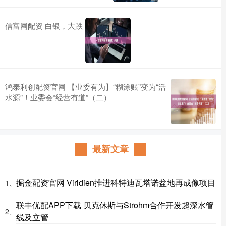
信富网配资 白银，大跌
鸿泰利创配资官网 【业委有为】“糊涂账”变为“活
水源”！业委会“经营有道”（二）
最新文章
掘金配资官网 Viridien推进科特迪瓦塔诺盆地再成像项目
1、
联丰优配APP下载 贝克休斯与Strohm合作开发超深水管
2、
线及立管