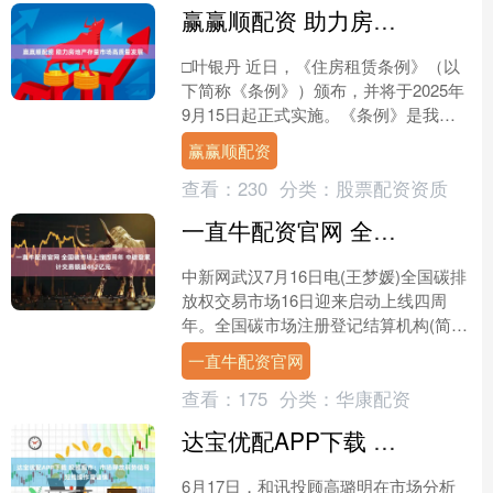
赢赢顺配资 助力房地产存量市场高质量发展
□叶银丹 近日，《住房租赁条例》（以
下简称《条例》）颁布，并将于2025年
9月15日起正式实施。《条例》是我国
首部专门针对住房租赁市场的行政法
赢赢顺配资
规，旨在规范住房租....
查看：
230
分类：
股票配资资质
一直牛配资官网 全国碳市场上线四周年 中碳登累计交易额超462亿元
中新网武汉7月16日电(王梦媛)全国碳排
放权交易市场16日迎来启动上线四周
年。全国碳市场注册登记结算机构(简
称“中碳登”)15日举办“碳索未来，绿动你
一直牛配资官网
我”开放日....
查看：
175
分类：
华康配资
达宝优配APP下载 投顾观市：市场释放弱势信号，短线操作需谨慎
6月17日，和讯投顾高璐明在市场分析