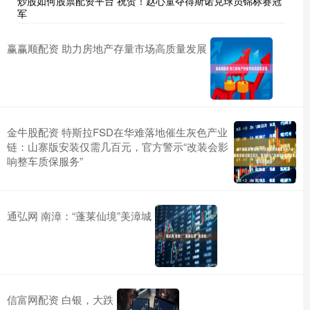
炒股如何股票配资平台 祝贺！赵心童夺得斯诺克球员锦标赛冠
军
赢赢顺配资 助力房地产存量市场高质量发展
金牛股配资 特斯拉FSD在华难落地催生灰色产业
链：山寨版安装仅需几百元，官方警示“改装会影
响整车质保服务”
通弘网 南漳：“蓬莱仙境”美漳城
信富网配资 白银，大跌