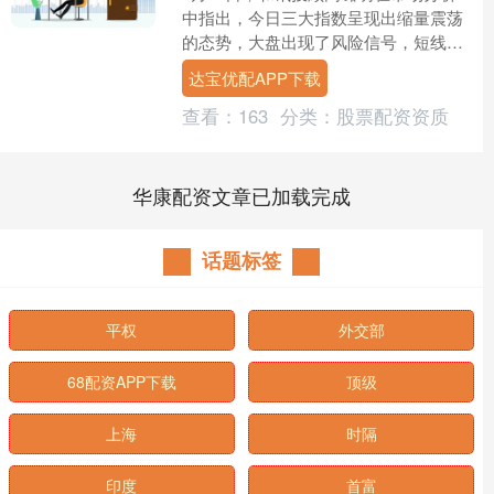
中指出，今日三大指数呈现出缩量震荡
的态势，大盘出现了风险信号，短线投
资者需要严加防范。 一方面，今年市场
达宝优配APP下载
的整体上攻力度明显减....
查看：
163
分类：
股票配资资质
华康配资文章已加载完成
话题标签
平权
外交部
68配资APP下载
顶级
上海
时隔
印度
首富